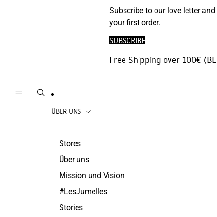
Phone
Subscribe to our love letter and
Strickjacken
Accessories
your first order.
Hosen | Jeans
Reisezubehör
SUBSCRIBE
die Röcke
Juwelen
Free Shipping over 100€ (BE
Beachwear
Mäntel
ÜBER UNS
Stores
Über uns
Mission und Vision
#LesJumelles
Stories