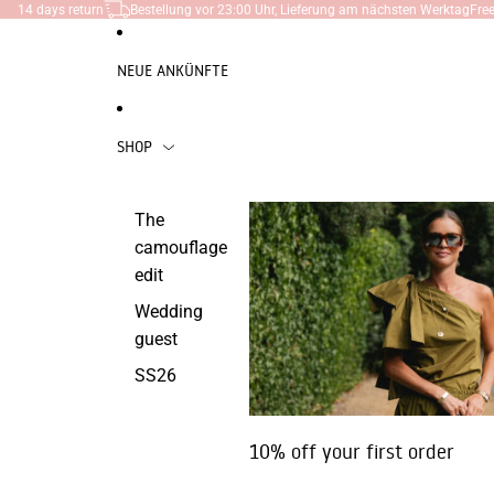
DIREKT ZUM INHALT
14 days return
Bestellung vor 23:00 Uhr, Lieferung am nächsten Werktag
Fre
NEUE ANKÜNFTE
SHOP
Kleidung
Accessories
S
The
camouflage
Kleider
Bags
L
edit
Hemden |
Socken
A
Wedding
Blusen
Kappen
P
guest
Shorts
Schals
G
SS26
Ensembles
Haar-
K
Jacken /
Accessoires
A
10% off your first order
Blazer
Keychains
S
Pullover |