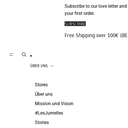
Phone
Subscribe to our love letter and
Strickjacken
Accessories
your first order.
Hosen | Jeans
Reisezubehör
SUBSCRIBE
die Röcke
Juwelen
Free Shipping over 100€ (BE
Beachwear
Mäntel
ÜBER UNS
Stores
Über uns
Mission und Vision
#LesJumelles
Stories