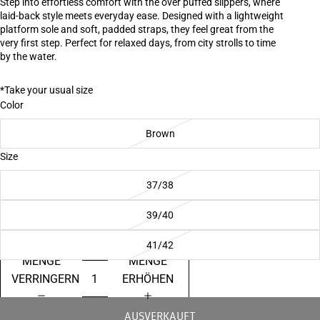
Step into effortless comfort with the over puffed slippers, where
laid-back style meets everyday ease. Designed with a lightweight
platform sole and soft, padded straps, they feel great from the
very first step. Perfect for relaxed days, from city strolls to time
by the water.
*Take your usual size
Color
Brown
Size
37/38
39/40
41/42
MENGE
MENGE
VERRINGERN
ERHÖHEN
AUSVERKAUFT