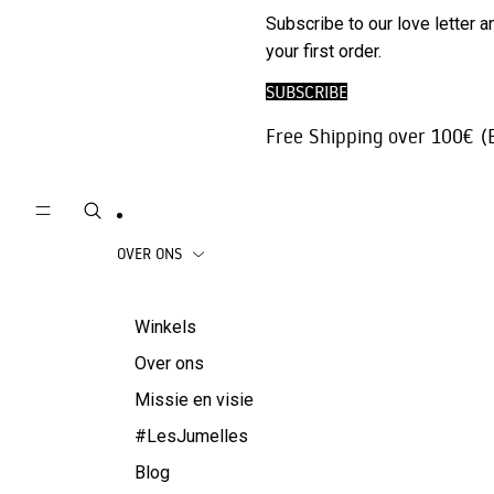
Telefoon
Subscribe to our love letter 
Broeken | Jeans
Accessoire
your first order.
Rokken
Reisaccesso
SUBSCRIBE
Beachwear
Juwelen
Free Shipping over 100€ (
Jassen
OVER ONS
Winkels
Over ons
Missie en visie
#LesJumelles
Blog