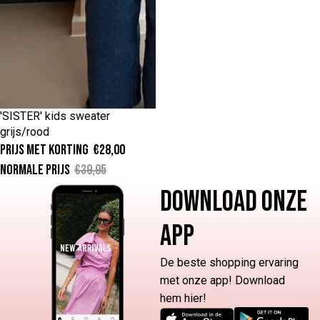
4
6
8
10
12
14
16
'SISTER' kids sweater
Uitverkocht
grijs/rood
Prijs met korting
€28,00
Normale prijs
€39,95
DOWNLOAD ONZE
APP
De beste shopping ervaring
met onze app! Download
hem hier!