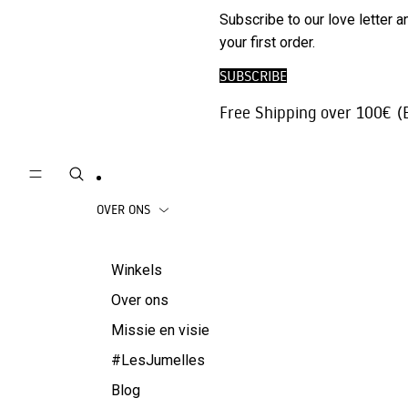
Telefoon
Subscribe to our love letter 
Broeken | Jeans
Accessoire
your first order.
Rokken
Reisaccesso
SUBSCRIBE
Beachwear
Juwelen
Free Shipping over 100€ (
Jassen
OVER ONS
Winkels
Over ons
Missie en visie
#LesJumelles
Blog