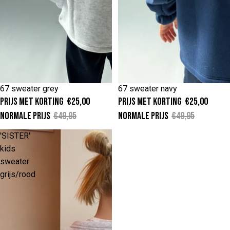
4
6
8
10
12
4
6
8
10
12
14
14
67 sweater grey
67 sweater navy
-50%
-50%
Prijs met korting
€25,00
Prijs met korting
€25,00
Normale prijs
€49,95
Normale prijs
€49,95
'SISTER'
kids
sweater
grijs/rood